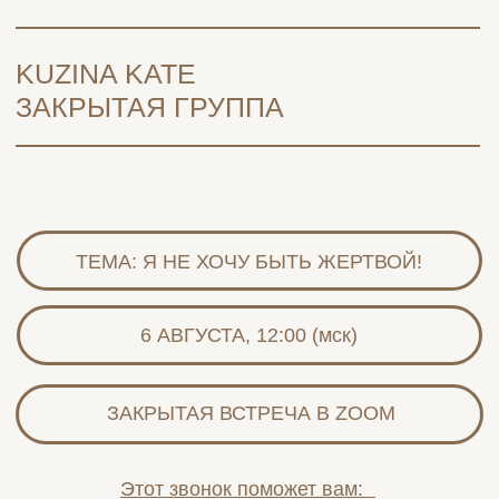
KUZINA KATE
ЗАКРЫТАЯ ГРУППА
ТЕМА: Я НЕ ХОЧУ БЫТЬ ЖЕРТВОЙ!
6 АВГУСТА, 12:00 (мск)
ЗАКРЫТАЯ ВСТРЕЧА В ZOOM
Этот звонок поможет вам:
Понять, почему вы склонны жертвовать собой;
осознать причины и последствия жертвенного
поведения; разобраться, как выйти из роли
жертвы и получить инструменты для этого;
научиться оказывать и получать поддержку в
женском сообществе; безопасно поделиться
чувствами и опытом друг с другом