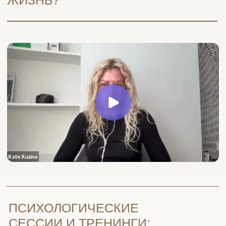
ПСИХОЛОГИЧЕСКИЕ
СЕССИИ И ТРЕНИНГИ:
Направленная работа онлайн и вживую. Один
на один или в группе, с индивидуальным
запросом или общим для многих, бережно и
неторопливо или резко, но эффективно. Так, как
нужно вам. Так, как нужно сейчас.
С КАКИМИ ВОПРОСАМИ
Я РАБОТАЮ?
Самооценка
Уверенность в себе